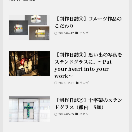
【制作日誌④】フルーツ作品の
こだわり
2026-04-12
ランプ
【制作日誌③】思い出の写真を
ステンドグラスに。〜Put
your heart into your
work〜
2024-12-12
ランプ
【制作日誌②】十字架のステン
ドグラス（都内 S様）
2024-06-05
パネル